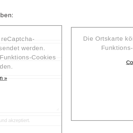
iben:
Die Ortskarte kö
 reCaptcha-
Funktions-
rsendet werden.
 Funktions-Cookies
Co
rden.
n »
nd akzeptiert.