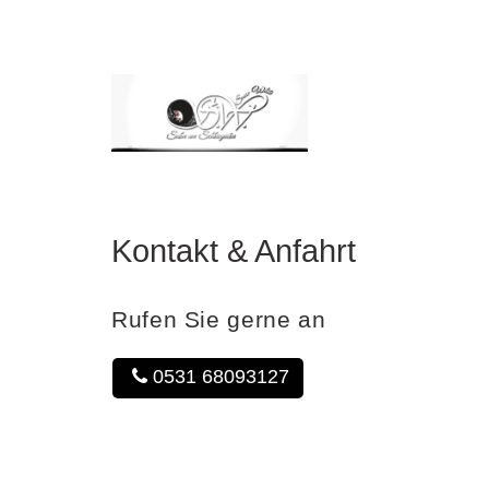
Snow White -
Salon am
Schlossgarten
Snow
White
-
Kontakt & Anfahrt
Salon
am
Schlossgarten
Rufen Sie gerne an
0531 68093127