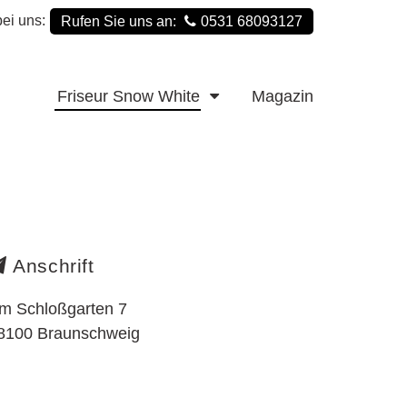
bei uns:
Rufen Sie uns an:
0531 68093127
Friseur Snow White
Magazin
Friseur Snow White
Magazin
Anschrift
m Schloßgarten 7
8100 Braunschweig